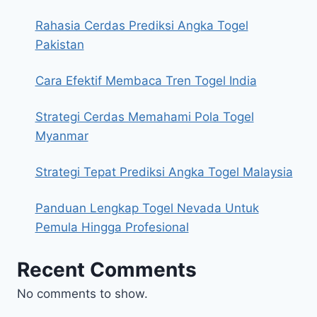
Rahasia Cerdas Prediksi Angka Togel
Pakistan
Cara Efektif Membaca Tren Togel India
Strategi Cerdas Memahami Pola Togel
Myanmar
Strategi Tepat Prediksi Angka Togel Malaysia
Panduan Lengkap Togel Nevada Untuk
Pemula Hingga Profesional
Recent Comments
No comments to show.