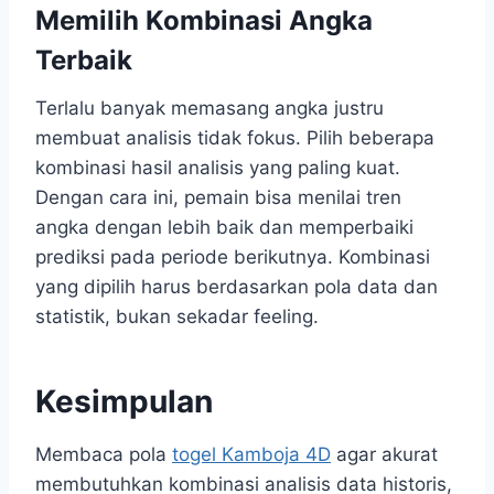
Memilih Kombinasi Angka
Terbaik
Terlalu banyak memasang angka justru
membuat analisis tidak fokus. Pilih beberapa
kombinasi hasil analisis yang paling kuat.
Dengan cara ini, pemain bisa menilai tren
angka dengan lebih baik dan memperbaiki
prediksi pada periode berikutnya. Kombinasi
yang dipilih harus berdasarkan pola data dan
statistik, bukan sekadar feeling.
Kesimpulan
Membaca pola
togel Kamboja 4D
agar akurat
membutuhkan kombinasi analisis data historis,