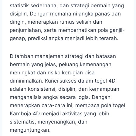
statistik sederhana, dan strategi bermain yang
disiplin. Dengan memahami angka panas dan
dingin, menerapkan rumus selisih dan
penjumlahan, serta memperhatikan pola ganjil-
genap, prediksi angka menjadi lebih terarah.
Ditambah manajemen strategi dan batasan
bermain yang jelas, peluang kemenangan
meningkat dan risiko kerugian bisa
diminimalkan. Kunci sukses dalam togel 4D
adalah konsistensi, disiplin, dan kemampuan
menganalisis angka secara logis. Dengan
menerapkan cara-cara ini, membaca pola togel
Kamboja 4D menjadi aktivitas yang lebih
sistematis, menyenangkan, dan
menguntungkan.