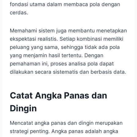
fondasi utama dalam membaca pola dengan
cerdas.
Memahami sistem juga membantu menetapkan
ekspektasi realistis. Setiap kombinasi memiliki
peluang yang sama, sehingga tidak ada pola
yang menjamin hasil tertentu. Dengan
pemahaman ini, proses analisa pola dapat
dilakukan secara sistematis dan berbasis data.
Catat Angka Panas dan
Dingin
Mencatat angka panas dan dingin merupakan
strategi penting. Angka panas adalah angka