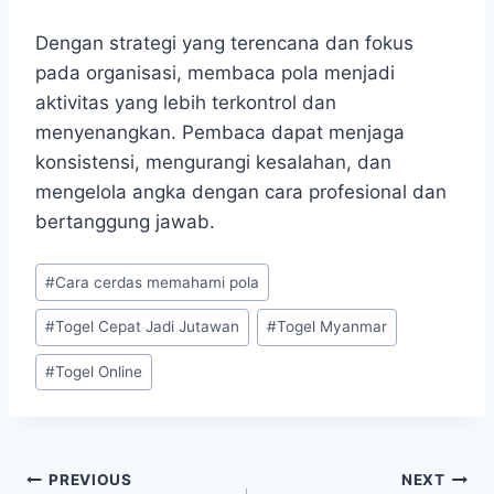
Dengan strategi yang terencana dan fokus
pada organisasi, membaca pola menjadi
aktivitas yang lebih terkontrol dan
menyenangkan. Pembaca dapat menjaga
konsistensi, mengurangi kesalahan, dan
mengelola angka dengan cara profesional dan
bertanggung jawab.
Post
#
Cara cerdas memahami pola
Tags:
#
Togel Cepat Jadi Jutawan
#
Togel Myanmar
#
Togel Online
Post
PREVIOUS
NEXT