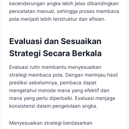
kecenderungan angka lebih jelas dibandingkan
pencatatan manual, sehingga proses membaca
pola menjadi lebih terstruktur dan efisien.
Evaluasi dan Sesuaikan
Strategi Secara Berkala
Evaluasi rutin membantu menyesuaikan
strategi membaca pola. Dengan meninjau hasil
prediksi sebelumnya, pembaca dapat
mengetahui metode mana yang efektif dan
mana yang perlu diperbaiki. Evaluasi menjaga
konsistensi dalam pengelolaan angka.
Menyesuaikan strategi berdasarkan