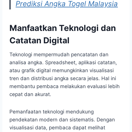
Prediksi Angka Togel Malaysia
Manfaatkan Teknologi dan
Catatan Digital
Teknologi mempermudah pencatatan dan
analisa angka. Spreadsheet, aplikasi catatan,
atau grafik digital memungkinkan visualisasi
tren dan distribusi angka secara jelas. Hal ini
membantu pembaca melakukan evaluasi lebih
cepat dan akurat.
Pemanfaatan teknologi mendukung
pendekatan modern dan sistematis. Dengan
visualisasi data, pembaca dapat melihat