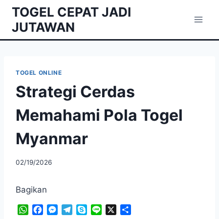
Skip
TOGEL CEPAT JADI
to
JUTAWAN
content
TOGEL ONLINE
Strategi Cerdas
Memahami Pola Togel
Myanmar
02/19/2026
Bagikan
W
F
M
T
S
L
X
S