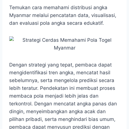
h
a
e
e
k
i
h
a
c
s
l
y
n
a
Temukan cara memahami distribusi angka
t
e
s
e
p
e
r
Myanmar melalui pencatatan data, visualisasi,
s
b
e
g
e
e
dan evaluasi pola angka secara edukatif.
A
o
n
r
p
o
g
a
p
k
e
m
r
Dengan strategi yang tepat, pembaca dapat
mengidentifikasi tren angka, mencatat hasil
sebelumnya, serta mengelola prediksi secara
lebih teratur. Pendekatan ini membuat proses
membaca pola menjadi lebih jelas dan
terkontrol. Dengan mencatat angka panas dan
dingin, menyeimbangkan angka acak dan
pilihan pribadi, serta menghindari bias umum,
pembaca dapat menyusun prediksi dengan