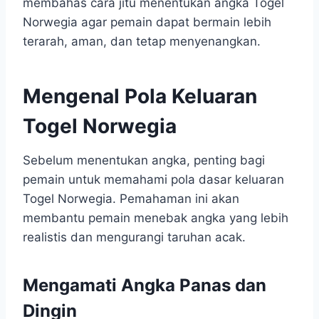
membahas cara jitu menentukan angka Togel
Norwegia agar pemain dapat bermain lebih
terarah, aman, dan tetap menyenangkan.
Mengenal Pola Keluaran
Togel Norwegia
Sebelum menentukan angka, penting bagi
pemain untuk memahami pola dasar keluaran
Togel Norwegia. Pemahaman ini akan
membantu pemain menebak angka yang lebih
realistis dan mengurangi taruhan acak.
Mengamati Angka Panas dan
Dingin