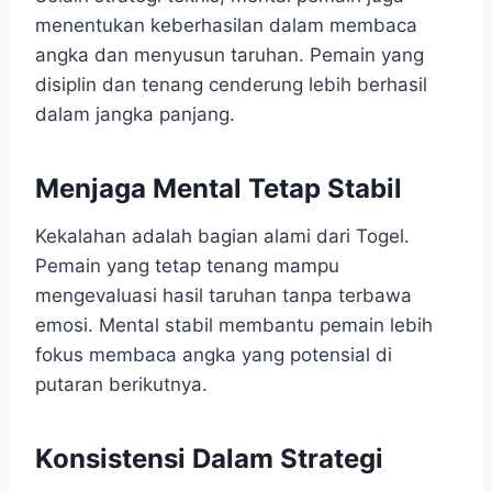
menentukan keberhasilan dalam membaca
angka dan menyusun taruhan. Pemain yang
disiplin dan tenang cenderung lebih berhasil
dalam jangka panjang.
Menjaga Mental Tetap Stabil
Kekalahan adalah bagian alami dari Togel.
Pemain yang tetap tenang mampu
mengevaluasi hasil taruhan tanpa terbawa
emosi. Mental stabil membantu pemain lebih
fokus membaca angka yang potensial di
putaran berikutnya.
Konsistensi Dalam Strategi