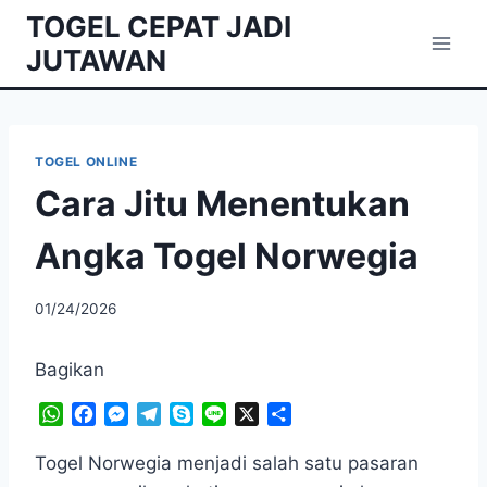
Skip
TOGEL CEPAT JADI
to
JUTAWAN
content
TOGEL ONLINE
Cara Jitu Menentukan
Angka Togel Norwegia
01/24/2026
Bagikan
W
F
M
T
S
L
X
S
h
a
e
e
k
i
h
a
c
s
l
y
n
a
Togel Norwegia menjadi salah satu pasaran
t
e
s
e
p
e
r