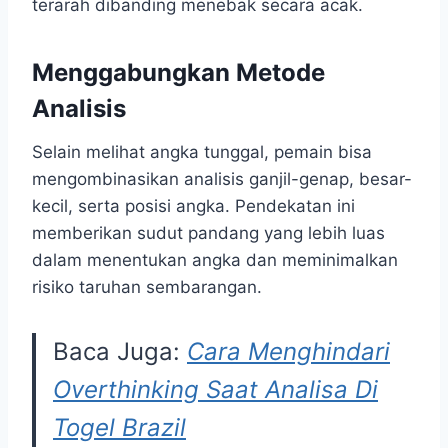
terarah dibanding menebak secara acak.
Menggabungkan Metode
Analisis
Selain melihat angka tunggal, pemain bisa
mengombinasikan analisis ganjil-genap, besar-
kecil, serta posisi angka. Pendekatan ini
memberikan sudut pandang yang lebih luas
dalam menentukan angka dan meminimalkan
risiko taruhan sembarangan.
Baca Juga:
Cara Menghindari
Overthinking Saat Analisa Di
Togel Brazil