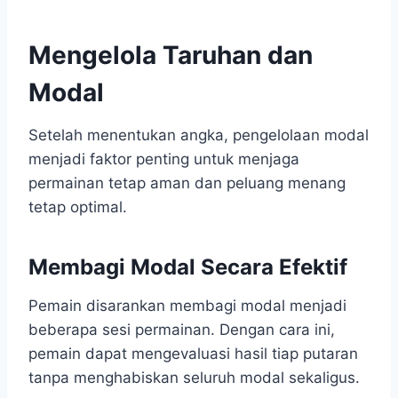
Mengelola Taruhan dan
Modal
Setelah menentukan angka, pengelolaan modal
menjadi faktor penting untuk menjaga
permainan tetap aman dan peluang menang
tetap optimal.
Membagi Modal Secara Efektif
Pemain disarankan membagi modal menjadi
beberapa sesi permainan. Dengan cara ini,
pemain dapat mengevaluasi hasil tiap putaran
tanpa menghabiskan seluruh modal sekaligus.