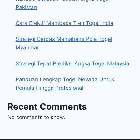
Pakistan
Cara Efektif Membaca Tren Togel India
Strategi Cerdas Memahami Pola Togel
Myanmar
Strategi Tepat Prediksi Angka Togel Malaysia
Panduan Lengkap Togel Nevada Untuk
Pemula Hingga Profesional
Recent Comments
No comments to show.