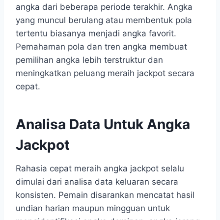
angka dari beberapa periode terakhir. Angka
yang muncul berulang atau membentuk pola
tertentu biasanya menjadi angka favorit.
Pemahaman pola dan tren angka membuat
pemilihan angka lebih terstruktur dan
meningkatkan peluang meraih jackpot secara
cepat.
Analisa Data Untuk Angka
Jackpot
Rahasia cepat meraih angka jackpot selalu
dimulai dari analisa data keluaran secara
konsisten. Pemain disarankan mencatat hasil
undian harian maupun mingguan untuk