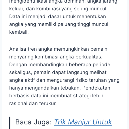
mengidentifikasi angka dominan, angka jarang
keluar, dan kombinasi yang sering muncul.
Data ini menjadi dasar untuk menentukan
angka yang memiliki peluang tinggi muncul
kembali.
Analisa tren angka memungkinkan pemain
menyaring kombinasi angka berkualitas.
Dengan membandingkan beberapa periode
sekaligus, pemain dapat langsung melihat
angka aktif dan mengurangi risiko taruhan yang
hanya mengandalkan tebakan. Pendekatan
berbasis data ini membuat strategi lebih
rasional dan terukur.
Baca Juga:
Trik Manjur Untuk