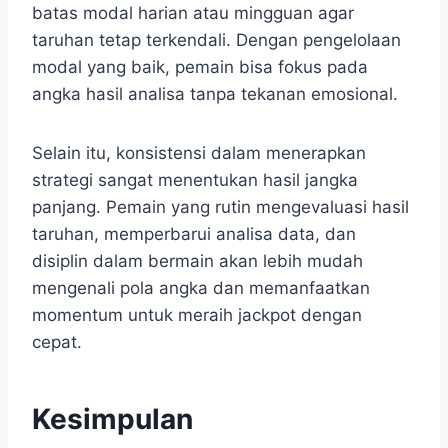
batas modal harian atau mingguan agar
taruhan tetap terkendali. Dengan pengelolaan
modal yang baik, pemain bisa fokus pada
angka hasil analisa tanpa tekanan emosional.
Selain itu, konsistensi dalam menerapkan
strategi sangat menentukan hasil jangka
panjang. Pemain yang rutin mengevaluasi hasil
taruhan, memperbarui analisa data, dan
disiplin dalam bermain akan lebih mudah
mengenali pola angka dan memanfaatkan
momentum untuk meraih jackpot dengan
cepat.
Kesimpulan