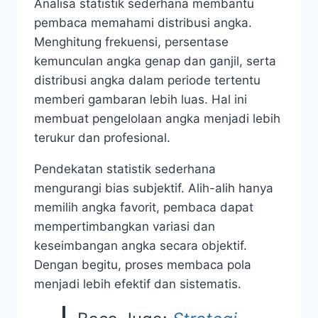
Analisa statistik sederhana membantu
pembaca memahami distribusi angka.
Menghitung frekuensi, persentase
kemunculan angka genap dan ganjil, serta
distribusi angka dalam periode tertentu
memberi gambaran lebih luas. Hal ini
membuat pengelolaan angka menjadi lebih
terukur dan profesional.
Pendekatan statistik sederhana
mengurangi bias subjektif. Alih-alih hanya
memilih angka favorit, pembaca dapat
mempertimbangkan variasi dan
keseimbangan angka secara objektif.
Dengan begitu, proses membaca pola
menjadi lebih efektif dan sistematis.