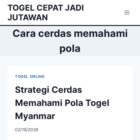
Skip
TOGEL CEPAT JADI
to
JUTAWAN
content
Cara cerdas memahami
pola
TOGEL ONLINE
Strategi Cerdas
Memahami Pola Togel
Myanmar
02/19/2026