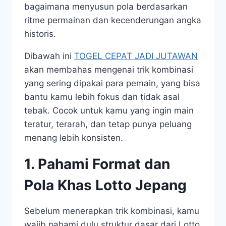
bagaimana menyusun pola berdasarkan
ritme permainan dan kecenderungan angka
historis.
Dibawah ini
TOGEL CEPAT JADI JUTAWAN
akan membahas mengenai trik kombinasi
yang sering dipakai para pemain, yang bisa
bantu kamu lebih fokus dan tidak asal
tebak. Cocok untuk kamu yang ingin main
teratur, terarah, dan tetap punya peluang
menang lebih konsisten.
1. Pahami Format dan
Pola Khas Lotto Jepang
Sebelum menerapkan trik kombinasi, kamu
wajib pahami dulu struktur dasar dari Lotto