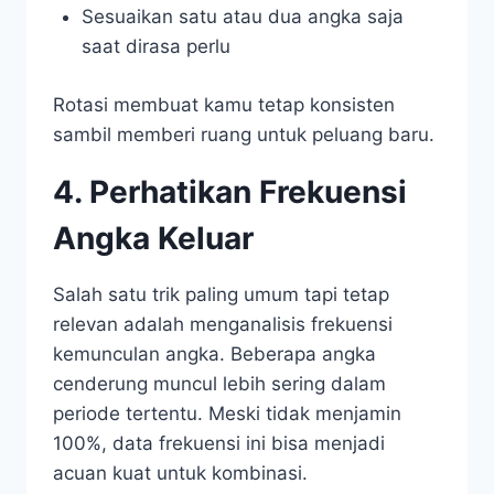
Sesuaikan satu atau dua angka saja
saat dirasa perlu
Rotasi membuat kamu tetap konsisten
sambil memberi ruang untuk peluang baru.
4. Perhatikan Frekuensi
Angka Keluar
Salah satu trik paling umum tapi tetap
relevan adalah menganalisis frekuensi
kemunculan angka. Beberapa angka
cenderung muncul lebih sering dalam
periode tertentu. Meski tidak menjamin
100%, data frekuensi ini bisa menjadi
acuan kuat untuk kombinasi.