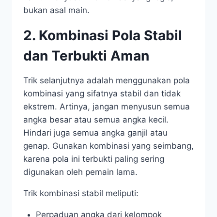
bukan asal main.
2. Kombinasi Pola Stabil
dan Terbukti Aman
Trik selanjutnya adalah menggunakan pola
kombinasi yang sifatnya stabil dan tidak
ekstrem. Artinya, jangan menyusun semua
angka besar atau semua angka kecil.
Hindari juga semua angka ganjil atau
genap. Gunakan kombinasi yang seimbang,
karena pola ini terbukti paling sering
digunakan oleh pemain lama.
Trik kombinasi stabil meliputi:
Perpaduan angka dari kelompok