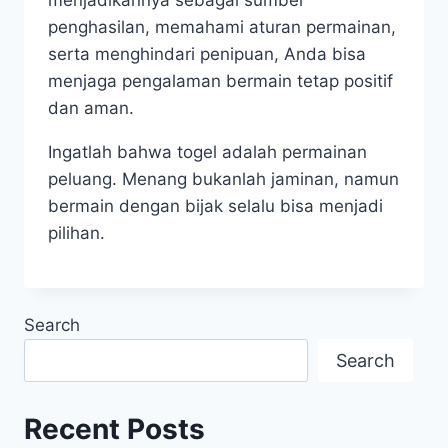
menjadikannya sebagai sumber
penghasilan, memahami aturan permainan,
serta menghindari penipuan, Anda bisa
menjaga pengalaman bermain tetap positif
dan aman.
Ingatlah bahwa togel adalah permainan
peluang. Menang bukanlah jaminan, namun
bermain dengan bijak selalu bisa menjadi
pilihan.
Search
Search
Recent Posts