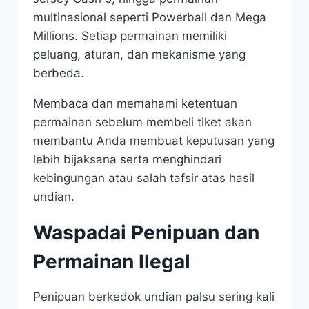
multinasional seperti Powerball dan Mega
Millions. Setiap permainan memiliki
peluang, aturan, dan mekanisme yang
berbeda.
Membaca dan memahami ketentuan
permainan sebelum membeli tiket akan
membantu Anda membuat keputusan yang
lebih bijaksana serta menghindari
kebingungan atau salah tafsir atas hasil
undian.
Waspadai Penipuan dan
Permainan Ilegal
Penipuan berkedok undian palsu sering kali