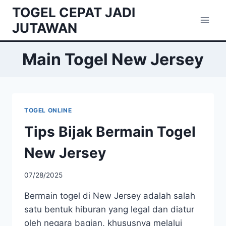
Skip
TOGEL CEPAT JADI
to
JUTAWAN
content
Main Togel New Jersey
TOGEL ONLINE
Tips Bijak Bermain Togel
New Jersey
07/28/2025
Bermain togel di New Jersey adalah salah
satu bentuk hiburan yang legal dan diatur
oleh negara bagian, khususnya melalui