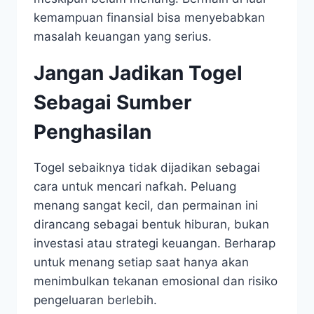
kemampuan finansial bisa menyebabkan
masalah keuangan yang serius.
Jangan Jadikan Togel
Sebagai Sumber
Penghasilan
Togel sebaiknya tidak dijadikan sebagai
cara untuk mencari nafkah. Peluang
menang sangat kecil, dan permainan ini
dirancang sebagai bentuk hiburan, bukan
investasi atau strategi keuangan. Berharap
untuk menang setiap saat hanya akan
menimbulkan tekanan emosional dan risiko
pengeluaran berlebih.