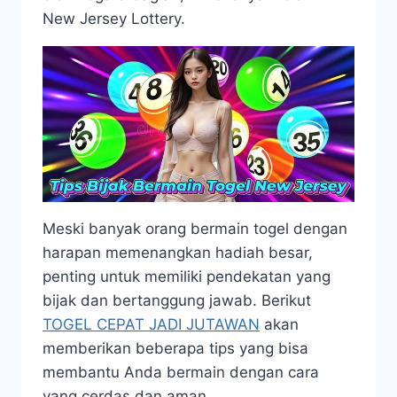
New Jersey Lottery.
Meski banyak orang bermain togel dengan
harapan memenangkan hadiah besar,
penting untuk memiliki pendekatan yang
bijak dan bertanggung jawab. Berikut
TOGEL CEPAT JADI JUTAWAN
akan
memberikan beberapa tips yang bisa
membantu Anda bermain dengan cara
yang cerdas dan aman.