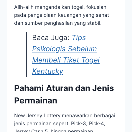
Alih-alih mengandalkan togel, fokuslah
pada pengelolaan keuangan yang sehat
dan sumber penghasilan yang stabil.
Baca Juga:
Tips
Psikologis Sebelum
Membeli Tiket Togel
Kentucky
Pahami Aturan dan Jenis
Permainan
New Jersey Lottery menawarkan berbagai
jenis permainan seperti Pick-3, Pick-4,
Jersey Cash 5, hingga permainan