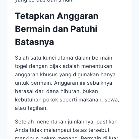
Tetapkan Anggaran
Bermain dan Patuhi
Batasnya
Salah satu kunci utama dalam bermain
togel dengan bijak adalah menentukan
anggaran khusus yang digunakan hanya
untuk bermain. Anggaran ini sebaiknya
berasal dari dana hiburan, bukan
kebutuhan pokok seperti makanan, sewa,
atau tagihan.
Setelah menentukan jumlahnya, pastikan
Anda tidak melampaui batas tersebut
meskipun belum menang. Bermain di luar