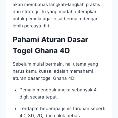
akan membahas langkah-langkah praktis
dan strategi jitu yang mudah diterapkan
untuk pemula agar bisa bermain dengan
lebih percaya diri.
Pahami Aturan Dasar
Togel Ghana 4D
Sebelum mulai bermain, hal utama yang
harus kamu kuasai adalah memahami
aturan dasar togel Ghana 4D:
Pemain menebak angka sebanyak 4
digit secara tepat.
Terdapat beberapa jenis taruhan seperti
4D, 3D, 2D, dan colok bebas.