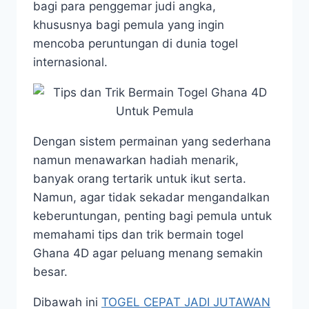
bagi para penggemar judi angka,
khususnya bagi pemula yang ingin
mencoba peruntungan di dunia togel
internasional.
Dengan sistem permainan yang sederhana
namun menawarkan hadiah menarik,
banyak orang tertarik untuk ikut serta.
Namun, agar tidak sekadar mengandalkan
keberuntungan, penting bagi pemula untuk
memahami tips dan trik bermain togel
Ghana 4D agar peluang menang semakin
besar.
Dibawah ini
TOGEL CEPAT JADI JUTAWAN