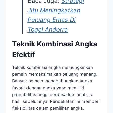
Baca Juga:
Strategi
Jitu Meningkatkan
Peluang Emas Di
Togel Andorra
Teknik Kombinasi Angka
Efektif
Teknik kombinasi angka memungkinkan
pemain memaksimalkan peluang menang.
Banyak pemain menggabungkan angka
favorit dengan angka yang memiliki
probabilitas tinggi berdasarkan analisis
hasil sebelumnya. Pendekatan ini memberi
fleksibilitas dalam pemilihan angka.