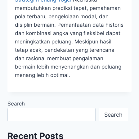
membutuhkan prediksi tepat, pemahaman
pola terbaru, pengelolaan modal, dan
disiplin bermain. Pemanfaatan data historis
dan kombinasi angka yang fleksibel dapat
meningkatkan peluang. Meskipun hasil
tetap acak, pendekatan yang terencana
dan rasional membuat pengalaman
bermain lebih menyenangkan dan peluang
menang lebih optimal.
Search
Search
Recent Posts