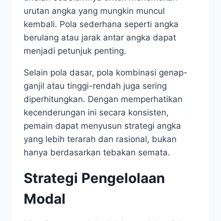
urutan angka yang mungkin muncul
kembali. Pola sederhana seperti angka
berulang atau jarak antar angka dapat
menjadi petunjuk penting.
Selain pola dasar, pola kombinasi genap-
ganjil atau tinggi-rendah juga sering
diperhitungkan. Dengan memperhatikan
kecenderungan ini secara konsisten,
pemain dapat menyusun strategi angka
yang lebih terarah dan rasional, bukan
hanya berdasarkan tebakan semata.
Strategi Pengelolaan
Modal