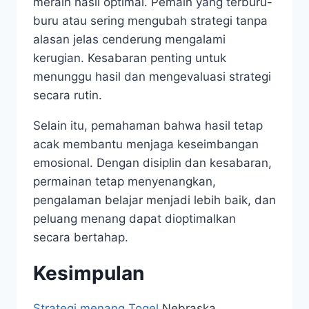
meraih hasil optimal. Pemain yang terburu-
buru atau sering mengubah strategi tanpa
alasan jelas cenderung mengalami
kerugian. Kesabaran penting untuk
menunggu hasil dan mengevaluasi strategi
secara rutin.
Selain itu, pemahaman bahwa hasil tetap
acak membantu menjaga keseimbangan
emosional. Dengan disiplin dan kesabaran,
permainan tetap menyenangkan,
pengalaman belajar menjadi lebih baik, dan
peluang menang dapat dioptimalkan
secara bertahap.
Kesimpulan
Strategi menang Togel
Nebraska