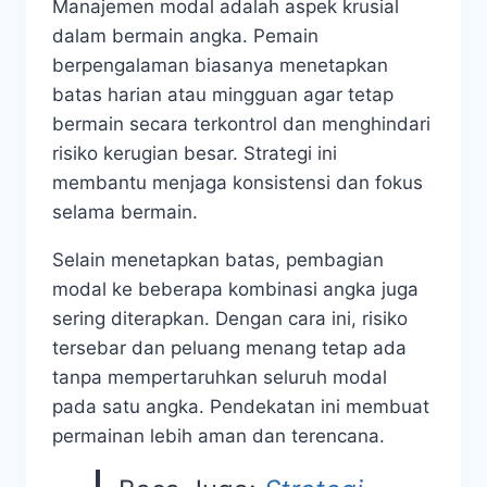
Manajemen modal adalah aspek krusial
dalam bermain angka. Pemain
berpengalaman biasanya menetapkan
batas harian atau mingguan agar tetap
bermain secara terkontrol dan menghindari
risiko kerugian besar. Strategi ini
membantu menjaga konsistensi dan fokus
selama bermain.
Selain menetapkan batas, pembagian
modal ke beberapa kombinasi angka juga
sering diterapkan. Dengan cara ini, risiko
tersebar dan peluang menang tetap ada
tanpa mempertaruhkan seluruh modal
pada satu angka. Pendekatan ini membuat
permainan lebih aman dan terencana.