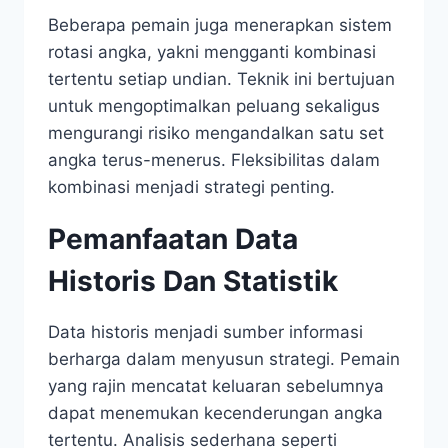
Beberapa pemain juga menerapkan sistem
rotasi angka, yakni mengganti kombinasi
tertentu setiap undian. Teknik ini bertujuan
untuk mengoptimalkan peluang sekaligus
mengurangi risiko mengandalkan satu set
angka terus-menerus. Fleksibilitas dalam
kombinasi menjadi strategi penting.
Pemanfaatan Data
Historis Dan Statistik
Data historis menjadi sumber informasi
berharga dalam menyusun strategi. Pemain
yang rajin mencatat keluaran sebelumnya
dapat menemukan kecenderungan angka
tertentu. Analisis sederhana seperti