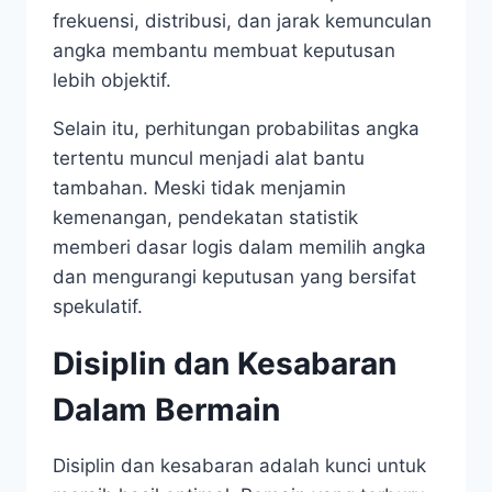
frekuensi, distribusi, dan jarak kemunculan
angka membantu membuat keputusan
lebih objektif.
Selain itu, perhitungan probabilitas angka
tertentu muncul menjadi alat bantu
tambahan. Meski tidak menjamin
kemenangan, pendekatan statistik
memberi dasar logis dalam memilih angka
dan mengurangi keputusan yang bersifat
spekulatif.
Disiplin dan Kesabaran
Dalam Bermain
Disiplin dan kesabaran adalah kunci untuk