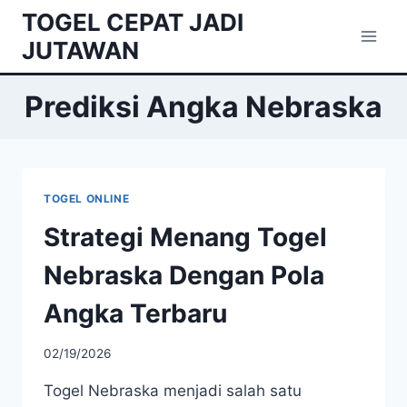
Skip
TOGEL CEPAT JADI
to
JUTAWAN
content
Prediksi Angka Nebraska
TOGEL ONLINE
Strategi Menang Togel
Nebraska Dengan Pola
Angka Terbaru
02/19/2026
Togel Nebraska menjadi salah satu