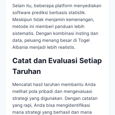
Selain itu, beberapa platform menyediakan
software prediksi berbasis statistik.
Meskipun tidak menjamin kemenangan,
metode ini memberi panduan lebih
sistematis. Dengan kombinasi insting dan
data, peluang menang besar di Togel
Albania menjadi lebih realistis.
Catat dan Evaluasi Setiap
Taruhan
Mencatat hasil taruhan membantu Anda
melihat pola pribadi dan mengevaluasi
strategi yang digunakan. Dengan catatan
yang rapi, Anda bisa mengidentifikasi
mana strategi yang berhasil dan mana