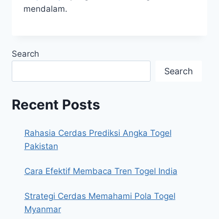
mendalam.
Search
Search
Recent Posts
Rahasia Cerdas Prediksi Angka Togel
Pakistan
Cara Efektif Membaca Tren Togel India
Strategi Cerdas Memahami Pola Togel
Myanmar