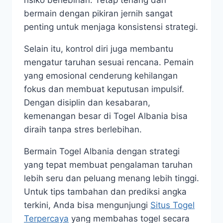
risiko berlebihan. Tetap tenang dan
bermain dengan pikiran jernih sangat
penting untuk menjaga konsistensi strategi.
Selain itu, kontrol diri juga membantu
mengatur taruhan sesuai rencana. Pemain
yang emosional cenderung kehilangan
fokus dan membuat keputusan impulsif.
Dengan disiplin dan kesabaran,
kemenangan besar di Togel Albania bisa
diraih tanpa stres berlebihan.
Bermain Togel Albania dengan strategi
yang tepat membuat pengalaman taruhan
lebih seru dan peluang menang lebih tinggi.
Untuk tips tambahan dan prediksi angka
terkini, Anda bisa mengunjungi
Situs Togel
Terpercaya
yang membahas togel secara