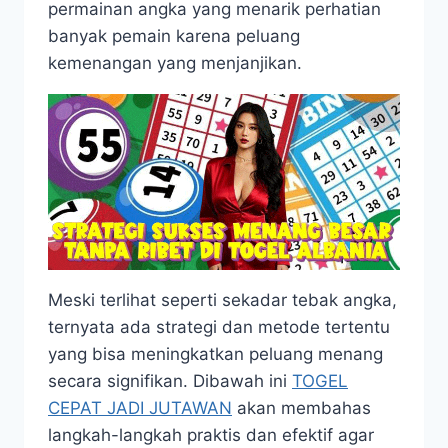
permainan angka yang menarik perhatian
banyak pemain karena peluang
kemenangan yang menjanjikan.
Meski terlihat seperti sekadar tebak angka,
ternyata ada strategi dan metode tertentu
yang bisa meningkatkan peluang menang
secara signifikan. Dibawah ini
TOGEL
CEPAT JADI JUTAWAN
akan membahas
langkah-langkah praktis dan efektif agar