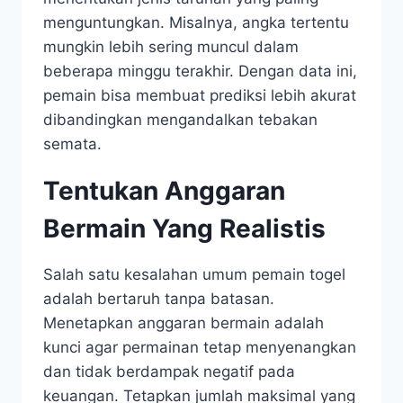
menguntungkan. Misalnya, angka tertentu
mungkin lebih sering muncul dalam
beberapa minggu terakhir. Dengan data ini,
pemain bisa membuat prediksi lebih akurat
dibandingkan mengandalkan tebakan
semata.
Tentukan Anggaran
Bermain Yang Realistis
Salah satu kesalahan umum pemain togel
adalah bertaruh tanpa batasan.
Menetapkan anggaran bermain adalah
kunci agar permainan tetap menyenangkan
dan tidak berdampak negatif pada
keuangan. Tetapkan jumlah maksimal yang