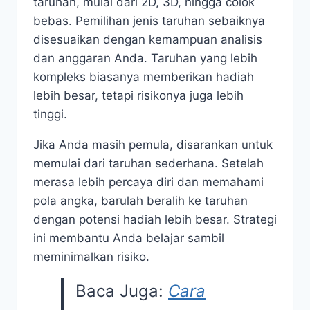
taruhan, mulai dari 2D, 3D, hingga colok
bebas. Pemilihan jenis taruhan sebaiknya
disesuaikan dengan kemampuan analisis
dan anggaran Anda. Taruhan yang lebih
kompleks biasanya memberikan hadiah
lebih besar, tetapi risikonya juga lebih
tinggi.
Jika Anda masih pemula, disarankan untuk
memulai dari taruhan sederhana. Setelah
merasa lebih percaya diri dan memahami
pola angka, barulah beralih ke taruhan
dengan potensi hadiah lebih besar. Strategi
ini membantu Anda belajar sambil
meminimalkan risiko.
Baca Juga:
Cara