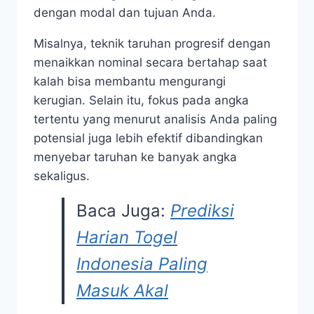
dengan modal dan tujuan Anda.
Misalnya, teknik taruhan progresif dengan
menaikkan nominal secara bertahap saat
kalah bisa membantu mengurangi
kerugian. Selain itu, fokus pada angka
tertentu yang menurut analisis Anda paling
potensial juga lebih efektif dibandingkan
menyebar taruhan ke banyak angka
sekaligus.
Baca Juga:
Prediksi
Harian Togel
Indonesia Paling
Masuk Akal