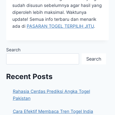
sudah disusun sebelumnya agar hasil yang
diperoleh lebih maksimal. Waktunya
update! Semua info terbaru dan menarik
ada di
PASARAN TOGEL TERPILIH JITU
.
Search
Search
Recent Posts
Rahasia Cerdas Prediksi Angka Togel
Pakistan
Cara Efektif Membaca Tren Togel India