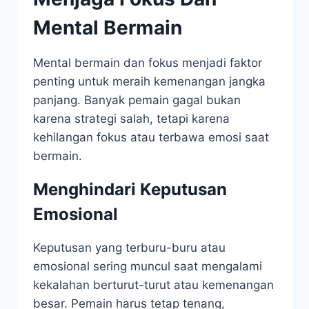
Mental Bermain
Mental bermain dan fokus menjadi faktor
penting untuk meraih kemenangan jangka
panjang. Banyak pemain gagal bukan
karena strategi salah, tetapi karena
kehilangan fokus atau terbawa emosi saat
bermain.
Menghindari Keputusan
Emosional
Keputusan yang terburu-buru atau
emosional sering muncul saat mengalami
kekalahan berturut-turut atau kemenangan
besar. Pemain harus tetap tenang,