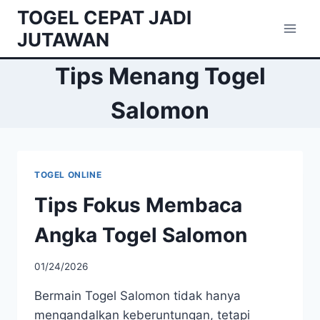
Skip
TOGEL CEPAT JADI
to
JUTAWAN
content
Tips Menang Togel
Salomon
TOGEL ONLINE
Tips Fokus Membaca
Angka Togel Salomon
01/24/2026
Bermain Togel Salomon tidak hanya
mengandalkan keberuntungan, tetapi