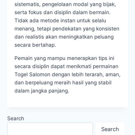
sistematis, pengelolaan modal yang bijak,
serta fokus dan disiplin dalam bermain.
Tidak ada metode instan untuk selalu
menang, tetapi pendekatan yang konsisten
dan realistis akan meningkatkan peluang
secara bertahap.
Pemain yang mampu menerapkan tips ini
secara disiplin dapat menikmati permainan
Togel Salomon dengan lebih terarah, aman,
dan berpeluang meraih hasil yang stabil
dalam jangka panjang.
Search
Search