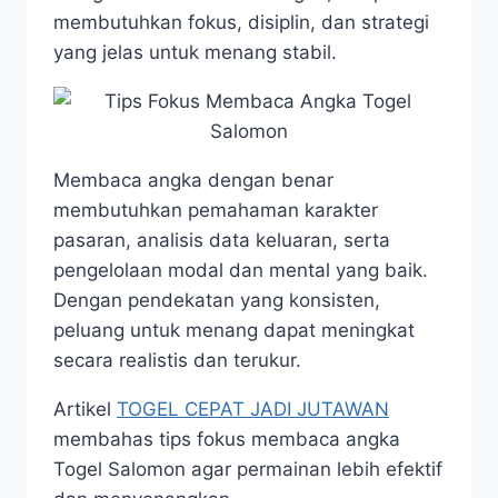
membutuhkan fokus, disiplin, dan strategi
yang jelas untuk menang stabil.
Membaca angka dengan benar
membutuhkan pemahaman karakter
pasaran, analisis data keluaran, serta
pengelolaan modal dan mental yang baik.
Dengan pendekatan yang konsisten,
peluang untuk menang dapat meningkat
secara realistis dan terukur.
Artikel
TOGEL CEPAT JADI JUTAWAN
membahas tips fokus membaca angka
Togel Salomon agar permainan lebih efektif