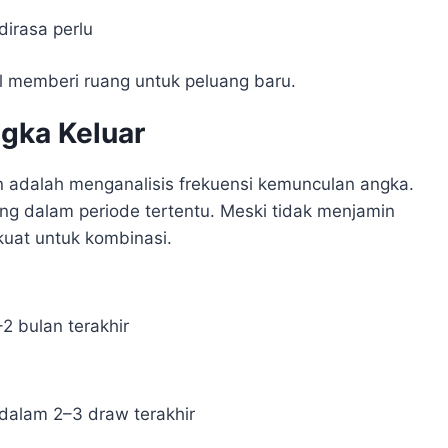
dirasa perlu
l memberi ruang untuk peluang baru.
ngka Keluar
an adalah menganalisis frekuensi kemunculan angka.
ng dalam periode tertentu. Meski tidak menjamin
kuat untuk kombinasi.
2 bulan terakhir
dalam 2–3 draw terakhir