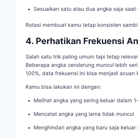
Sesuaikan satu atau dua angka saja saat 
Rotasi membuat kamu tetap konsisten sambi
4. Perhatikan Frekuensi A
Salah satu trik paling umum tapi tetap relev
Beberapa angka cenderung muncul lebih seri
100%, data frekuensi ini bisa menjadi acuan 
Kamu bisa lakukan ini dengan:
Melihat angka yang sering keluar dalam 1–
Mencatat angka yang lama tidak muncul
Menghindari angka yang baru saja keluar 