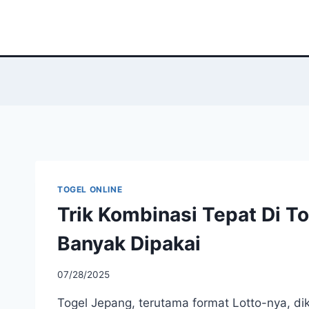
Skip
to
content
TOGEL ONLINE
Trik Kombinasi Tepat Di T
Banyak Dipakai
07/28/2025
Togel Jepang, terutama format Lotto-nya, di