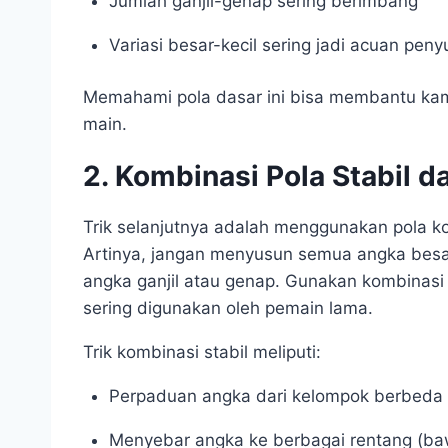
Jumlah ganjil-genap sering berimbang
Variasi besar-kecil sering jadi acuan pen
Memahami pola dasar ini bisa membantu kam
main.
2. Kombinasi Pola Stabil 
Trik selanjutnya adalah menggunakan pola ko
Artinya, jangan menyusun semua angka besar
angka ganjil atau genap. Gunakan kombinasi y
sering digunakan oleh pemain lama.
Trik kombinasi stabil meliputi:
Perpaduan angka dari kelompok berbeda
Menyebar angka ke berbagai rentang (baw