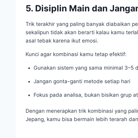
5. Disiplin Main dan Jang
Trik terakhir yang paling banyak diabaikan p
sekalipun tidak akan berarti kalau kamu terla
asal tebak karena ikut emosi.
Kunci agar kombinasi kamu tetap efektif:
Gunakan sistem yang sama minimal 3–5 
Jangan gonta-ganti metode setiap hari
Fokus pada analisa, bukan bisikan grup a
Dengan menerapkan trik kombinasi yang pali
Jepang, kamu bisa bermain lebih terarah dan