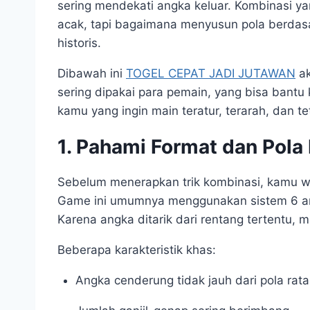
sering mendekati angka keluar. Kombinasi 
acak, tapi bagaimana menyusun pola berdas
historis.
Dibawah ini
TOGEL CEPAT JADI JUTAWAN
ak
sering dipakai para pemain, yang bisa bantu 
kamu yang ingin main teratur, terarah, dan t
1. Pahami Format dan Pola
Sebelum menerapkan trik kombinasi, kamu waj
Game ini umumnya menggunakan sistem 6 an
Karena angka ditarik dari rentang tertentu, 
Beberapa karakteristik khas:
Angka cenderung tidak jauh dari pola rata