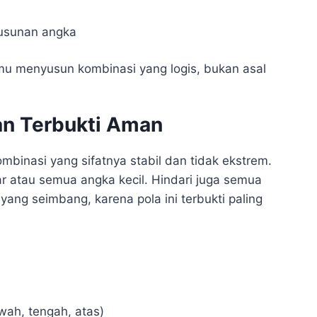
yusunan angka
u menyusun kombinasi yang logis, bukan asal
dan Terbukti Aman
mbinasi yang sifatnya stabil dan tidak ekstrem.
 atau semua angka kecil. Hindari juga semua
ang seimbang, karena pola ini terbukti paling
ah, tengah, atas)