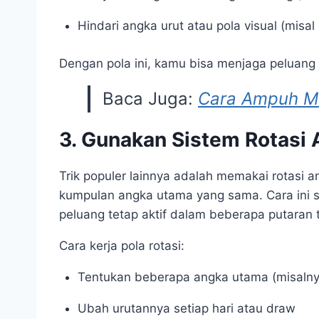
Hindari angka urut atau pola visual (misal
Dengan pola ini, kamu bisa menjaga peluang t
Baca Juga:
Cara Ampuh Me
3. Gunakan Sistem Rotasi 
Trik populer lainnya adalah memakai rotasi 
kumpulan angka utama yang sama. Cara ini s
peluang tetap aktif dalam beberapa putaran
Cara kerja pola rotasi:
Tentukan beberapa angka utama (misalny
Ubah urutannya setiap hari atau draw