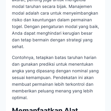
modal taruhan secara bijak. Manajemen
modal adalah cara untuk menyeimbangkan
risiko dan keuntungan dalam permainan
togel. Dengan pengaturan modal yang baik,
Anda dapat menghindari kerugian besar
dan tetap bermain dengan strategi yang
sehat.
Contohnya, tetapkan batas taruhan harian
dan gunakan prediksi untuk menentukan
angka yang dipasang dengan nominal yang
sesuai kemampuan. Pendekatan ini akan
membuat permainan lebih terkontrol dan
memberikan peluang menang yang lebih
optimal.
Memanfaatkan Alat