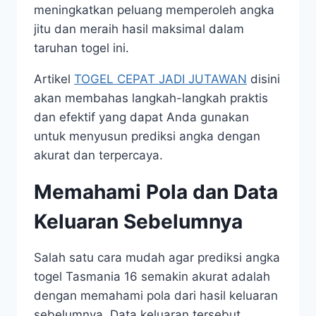
meningkatkan peluang memperoleh angka
jitu dan meraih hasil maksimal dalam
taruhan togel ini.
Artikel
TOGEL CEPAT JADI JUTAWAN
disini
akan membahas langkah-langkah praktis
dan efektif yang dapat Anda gunakan
untuk menyusun prediksi angka dengan
akurat dan terpercaya.
Memahami Pola dan Data
Keluaran Sebelumnya
Salah satu cara mudah agar prediksi angka
togel Tasmania 16 semakin akurat adalah
dengan memahami pola dari hasil keluaran
sebelumnya. Data keluaran tersebut