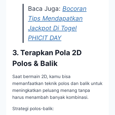
Baca Juga:
Bocoran
Tips Mendapatkan
Jackpot Di Togel
PHICIT DAY
3. Terapkan Pola 2D
Polos & Balik
Saat bermain 2D, kamu bisa
memanfaatkan teknik polos dan balik untuk
meningkatkan peluang menang tanpa
harus menambah banyak kombinasi.
Strategi polos-balik: