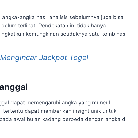
 angka-angka hasil analisis sebelumnya juga bisa
lum terlihat. Pendekatan ini tidak hanya
ningkatkan kemungkinan setidaknya satu kombinasi
l Mengincar Jackpot Togel
anggal
ggal dapat memengaruhi angka yang muncul.
 tertentu dapat memberikan insight unik untuk
l pada awal bulan kadang berbeda dengan angka di