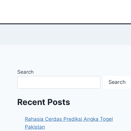
Search
Search
Recent Posts
Rahasia Cerdas Prediksi Angka Togel
Pakistan