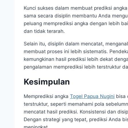
Kunci sukses dalam membuat prediksi angka
sama secara disiplin membantu Anda mengu
peluang memprediksi angka dengan lebih baik
dan tidak terarah.
Selain itu, disiplin dalam mencatat, mengana
membuat proses ini lebih sistematis. Pende
kemungkinan hasil prediksi lebih dekat deng
pengalaman memprediksi lebih terstruktur 
Kesimpulan
Memprediksi angka
Togel Papua Nugini
bisa 
terstruktur, seperti memahami pola sebelumnya
mencatat hasil prediksi. Konsistensi dan disip
Dengan strategi yang tepat, prediksi Anda bi
meningkat.