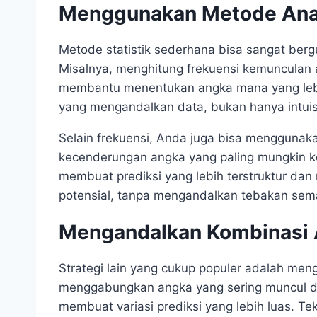
Menggunakan Metode Anali
Metode statistik sederhana bisa sangat ber
Misalnya, menghitung frekuensi kemunculan 
membantu menentukan angka mana yang lebih
yang mengandalkan data, bukan hanya intuis
Selain frekuensi, Anda juga bisa menggunak
kecenderungan angka yang paling mungkin kelu
membuat prediksi yang lebih terstruktur da
potensial, tanpa mengandalkan tebakan sem
Mengandalkan Kombinasi
Strategi lain yang cukup populer adalah me
menggabungkan angka yang sering muncul d
membuat variasi prediksi yang lebih luas. Tek