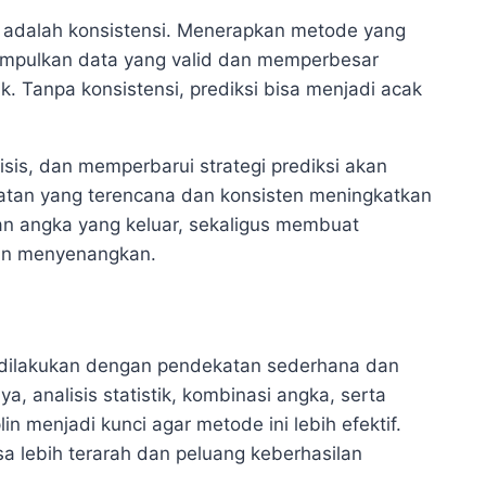
 adalah konsistensi. Menerapkan metode yang
mpulkan data yang valid dan memperbesar
. Tanpa konsistensi, prediksi bisa menjadi acak
lisis, dan memperbarui strategi prediksi akan
katan yang terencana dan konsisten meningkatkan
an angka yang keluar, sekaligus membuat
dan menyenangkan.
dilakukan dengan pendekatan sederhana dan
, analisis statistik, kombinasi angka, serta
lin menjadi kunci agar metode ini lebih efektif.
sa lebih terarah dan peluang keberhasilan