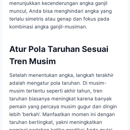
menunjukkan kecenderungan angka ganjil
muncul, Anda bisa menghindari angka yang
terlalu simetris atau genap dan fokus pada
kombinasi angka ganjil-musiman.
Atur Pola Taruhan Sesuai
Tren Musim
Setelah menentukan angka, langkah terakhir
adalah mengatur pola taruhan. Di musim-
musim tertentu seperti akhir tahun, tren
taruhan biasanya meningkat karena banyak
pemain yang percaya musim gugur dan dingin
lebih ‘berkah’. Manfaatkan momen ini dengan
taruhan bertingkat, yakni meningkatkan