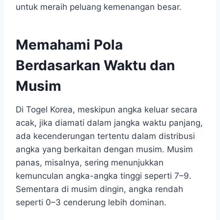
untuk meraih peluang kemenangan besar.
Memahami Pola
Berdasarkan Waktu dan
Musim
Di Togel Korea, meskipun angka keluar secara
acak, jika diamati dalam jangka waktu panjang,
ada kecenderungan tertentu dalam distribusi
angka yang berkaitan dengan musim. Musim
panas, misalnya, sering menunjukkan
kemunculan angka-angka tinggi seperti 7–9.
Sementara di musim dingin, angka rendah
seperti 0–3 cenderung lebih dominan.