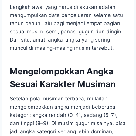
Langkah awal yang harus dilakukan adalah
mengumpulkan data pengeluaran selama satu
tahun penuh, lalu bagi menjadi empat bagian
sesuai musim: semi, panas, gugur, dan dingin.
Dari situ, amati angka-angka yang sering
muncul di masing-masing musim tersebut.
Mengelompokkan Angka
Sesuai Karakter Musiman
Setelah pola musiman terbaca, mulailah
mengelompokkan angka menjadi beberapa
kategori: angka rendah (0–4), sedang (5–7),
dan tinggi (8–9). Di musim gugur misalnya, bisa
jadi angka kategori sedang lebih dominan,