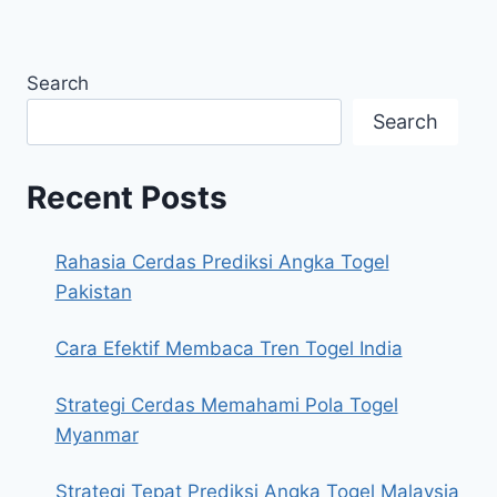
Search
Search
Recent Posts
Rahasia Cerdas Prediksi Angka Togel
Pakistan
Cara Efektif Membaca Tren Togel India
Strategi Cerdas Memahami Pola Togel
Myanmar
Strategi Tepat Prediksi Angka Togel Malaysia