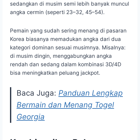
sedangkan di musim semi lebih banyak muncul
angka cermin (seperti 23–32, 45–54).
Pemain yang sudah sering menang di pasaran
Korea biasanya memadukan angka dari dua
kategori dominan sesuai musimnya. Misalnya:
di musim dingin, menggabungkan angka
rendah dan sedang dalam kombinasi 3D/4D
bisa meningkatkan peluang jackpot.
Baca Juga:
Panduan Lengkap
Bermain dan Menang Togel
Georgia