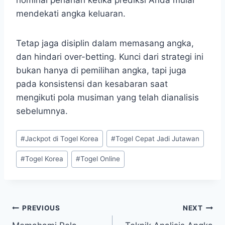
nominal perlahan ketika prediksi Anda mulai
mendekati angka keluaran.
Tetap jaga disiplin dalam memasang angka,
dan hindari over-betting. Kunci dari strategi ini
bukan hanya di pemilihan angka, tapi juga
pada konsistensi dan kesabaran saat
mengikuti pola musiman yang telah dianalisis
sebelumnya.
Post
#
Jackpot di Togel Korea
#
Togel Cepat Jadi Jutawan
Tags:
#
Togel Korea
#
Togel Online
Post
PREVIOUS
NEXT