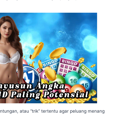
tungan, atau “trik” tertentu agar peluang menang