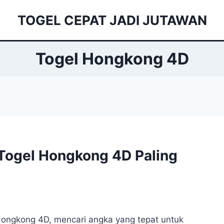
TOGEL CEPAT JADI JUTAWAN
Togel Hongkong 4D
Togel Hongkong 4D Paling
Hongkong 4D, mencari angka yang tepat untuk