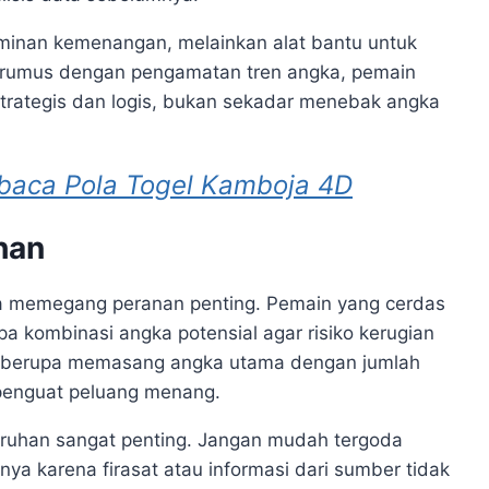
minan kemenangan, melainkan alat bantu untuk
rumus dengan pengamatan tren angka, pemain
trategis dan logis, bukan sekadar menebak angka
baca Pola Togel Kamboja 4D
han
ga memegang peranan penting. Pemain yang cerdas
 kombinasi angka potensial agar risiko kerugian
isa berupa memasang angka utama dengan jumlah
penguat peluang menang.
i taruhan sangat penting. Jangan mudah tergoda
 karena firasat atau informasi dari sumber tidak