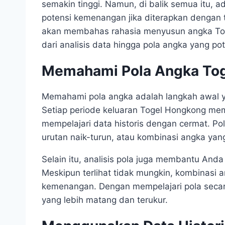
semakin tinggi. Namun, di balik semua itu, 
potensi kemenangan jika diterapkan dengan t
akan membahas rahasia menyusun angka Tog
dari analisis data hingga pola angka yang pot
Memahami Pola Angka To
Memahami pola angka adalah langkah awal 
Setiap periode keluaran Togel Hongkong memil
mempelajari data historis dengan cermat. Po
urutan naik-turun, atau kombinasi angka yan
Selain itu, analisis pola juga membantu Anda
Meskipun terlihat tidak mungkin, kombinasi 
kemenangan. Dengan mempelajari pola secar
yang lebih matang dan terukur.