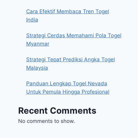
Cara Efektif Membaca Tren Togel
India
Strategi Cerdas Memahami Pola Togel
Myanmar
Strategi Tepat Prediksi Angka Togel
Malaysia
Panduan Lengkap Togel Nevada
Untuk Pemula Hingga Profesional
Recent Comments
No comments to show.