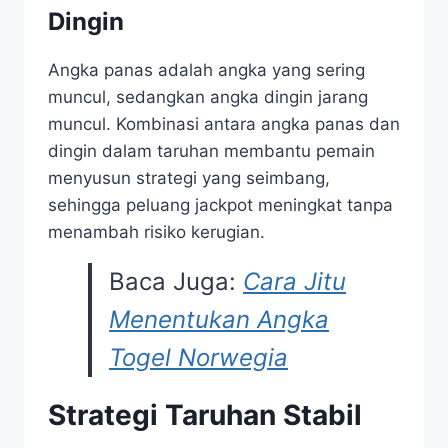
Dingin
Angka panas adalah angka yang sering
muncul, sedangkan angka dingin jarang
muncul. Kombinasi antara angka panas dan
dingin dalam taruhan membantu pemain
menyusun strategi yang seimbang,
sehingga peluang jackpot meningkat tanpa
menambah risiko kerugian.
Baca Juga:
Cara Jitu
Menentukan Angka
Togel Norwegia
Strategi Taruhan Stabil