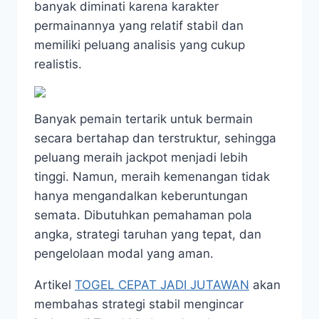
banyak diminati karena karakter
permainannya yang relatif stabil dan
memiliki peluang analisis yang cukup
realistis.
Banyak pemain tertarik untuk bermain
secara bertahap dan terstruktur, sehingga
peluang meraih jackpot menjadi lebih
tinggi. Namun, meraih kemenangan tidak
hanya mengandalkan keberuntungan
semata. Dibutuhkan pemahaman pola
angka, strategi taruhan yang tepat, dan
pengelolaan modal yang aman.
Artikel
TOGEL CEPAT JADI JUTAWAN
akan
membahas strategi stabil mengincar