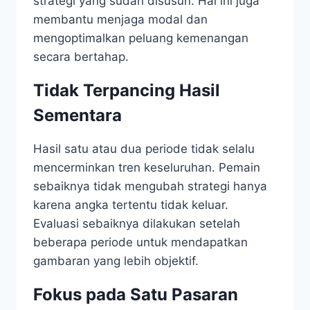
strategi yang sudah disusun. Hal ini juga
membantu menjaga modal dan
mengoptimalkan peluang kemenangan
secara bertahap.
Tidak Terpancing Hasil
Sementara
Hasil satu atau dua periode tidak selalu
mencerminkan tren keseluruhan. Pemain
sebaiknya tidak mengubah strategi hanya
karena angka tertentu tidak keluar.
Evaluasi sebaiknya dilakukan setelah
beberapa periode untuk mendapatkan
gambaran yang lebih objektif.
Fokus pada Satu Pasaran