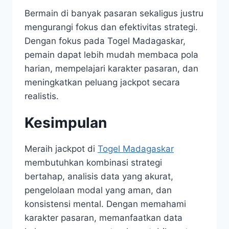
Bermain di banyak pasaran sekaligus justru
mengurangi fokus dan efektivitas strategi.
Dengan fokus pada Togel Madagaskar,
pemain dapat lebih mudah membaca pola
harian, mempelajari karakter pasaran, dan
meningkatkan peluang jackpot secara
realistis.
Kesimpulan
Meraih jackpot di
Togel Madagaskar
membutuhkan kombinasi strategi
bertahap, analisis data yang akurat,
pengelolaan modal yang aman, dan
konsistensi mental. Dengan memahami
karakter pasaran, memanfaatkan data