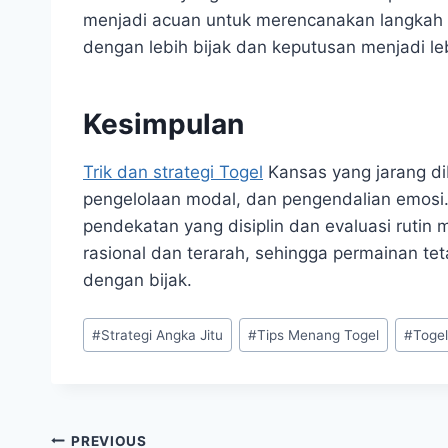
menjadi acuan untuk merencanakan langkah b
dengan lebih bijak dan keputusan menjadi leb
Kesimpulan
Trik dan strategi Togel
Kansas yang jarang di
pengelolaan modal, dan pengendalian emosi
pendekatan yang disiplin dan evaluasi ruti
rasional dan terarah, sehingga permainan te
dengan bijak.
Post
#
Strategi Angka Jitu
#
Tips Menang Togel
#
Toge
Tags:
Post
PREVIOUS