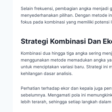
Selain frekuensi, pembagian angka menjadi 
menyederhanakan pilihan. Dengan metode in
fokus pada kombinasi yang memiliki potensi l
Strategi Kombinasi Dan Ek
Kombinasi dua hingga tiga angka sering menj
menggunakan metode memadukan angka yang 
untuk menciptakan variasi baru. Strategi i
kehilangan dasar analisis.
Perhatian terhadap ekor dan kepala juga pent
sebelumnya. Mengamati pola ini memungkin
lebih terarah, sehingga setiap langkah dala