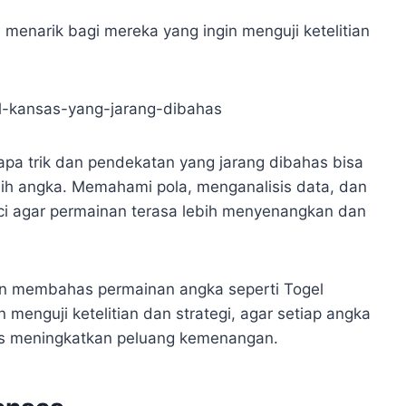
 menarik bagi mereka yang ingin menguji ketelitian
rapa trik dan pendekatan yang jarang dibahas bisa
ih angka. Memahami pola, menganalisis data, dan
nci agar permainan terasa lebih menyenangkan dan
n membahas permainan angka seperti Togel
 menguji ketelitian dan strategi, agar setiap angka
gus meningkatkan peluang kemenangan.