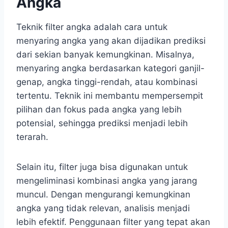
Angka
Teknik filter angka adalah cara untuk
menyaring angka yang akan dijadikan prediksi
dari sekian banyak kemungkinan. Misalnya,
menyaring angka berdasarkan kategori ganjil-
genap, angka tinggi-rendah, atau kombinasi
tertentu. Teknik ini membantu mempersempit
pilihan dan fokus pada angka yang lebih
potensial, sehingga prediksi menjadi lebih
terarah.
Selain itu, filter juga bisa digunakan untuk
mengeliminasi kombinasi angka yang jarang
muncul. Dengan mengurangi kemungkinan
angka yang tidak relevan, analisis menjadi
lebih efektif. Penggunaan filter yang tepat akan