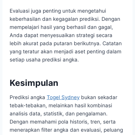
Evaluasi juga penting untuk mengetahui
keberhasilan dan kegagalan prediksi. Dengan
mempelajari hasil yang berhasil dan gagal,
Anda dapat menyesuaikan strategi secara
lebih akurat pada putaran berikutnya. Catatan
yang teratur akan menjadi aset penting dalam
setiap usaha prediksi angka.
Kesimpulan
Prediksi angka
Togel Sydney
bukan sekadar
tebak-tebakan, melainkan hasil kombinasi
analisis data, statistik, dan pengalaman.
Dengan memahami pola historis, tren, serta
menerapkan filter angka dan evaluasi, peluang