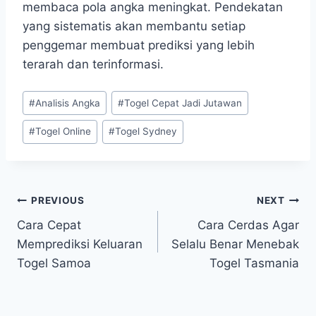
membaca pola angka meningkat. Pendekatan
yang sistematis akan membantu setiap
penggemar membuat prediksi yang lebih
terarah dan terinformasi.
Post
#
Analisis Angka
#
Togel Cepat Jadi Jutawan
Tags:
#
Togel Online
#
Togel Sydney
Post
PREVIOUS
NEXT
Cara Cepat
Cara Cerdas Agar
navigation
Memprediksi Keluaran
Selalu Benar Menebak
Togel Samoa
Togel Tasmania